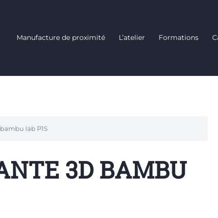
Manufacture de proximité
L’atelier
Formations
C
 bambu lab P1S
MANTE 3D BAMBU