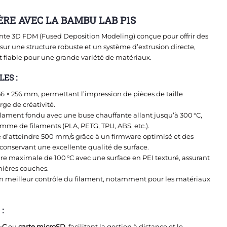
ÈRE AVEC LA BAMBU LAB P1S
te 3D FDM (Fused Deposition Modeling) conçue pour offrir des
sur une structure robuste et un système d’extrusion directe,
t fiable pour une grande variété de matériaux.
ES :
256 × 256 mm, permettant l’impression de pièces de taille
e de créativité.
ilament fondu avec une buse chauffante allant jusqu’à 300 °C,
me de filaments (PLA, PETG, TPU, ABS, etc.).
 d’atteindre 500 mm/s grâce à un firmware optimisé et des
onservant une excellente qualité de surface.
re maximale de 100 °C avec une surface en PEI texturé, assurant
ières couches.
n meilleur contrôle du filament, notamment pour les matériaux
:
-C
ou
carte microSD
, facilitant la gestion à distance et le