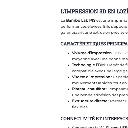
L’
IMPRESSION 3D EN LOZ
La
Bambu Lab P1S
est une impriman
performances élevées. Elle s’appuie 
garantissant une extrusion précise e
CARACTÉRISTIQUES PRINCIPAL
Volume d’impression
: 256 × 
moyenne avec une bonne marg
Technologie FDM
: Dépôt de f
compatible avec une large gam
Vitesse d’impression
: Capable
mouvements rapides, tout en c
Plateau chauffant
: Températu
une bonne adhésion des prem
Extrudeuse directe
: Permet u
flexibles.
CONNECTIVITÉ ET INTERFACE 
Connexion via
Wi-Fi
,
port USB