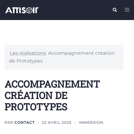
Aller
Recherche
Ouv
au
le
contenu
me
Les réalisations
Accompagnement création
de Prototypes
ACCOMPAGNEMENT
CRÉATION DE
PROTOTYPES
PAR
CONTACT
22 AVRIL 2025
IMMERSION