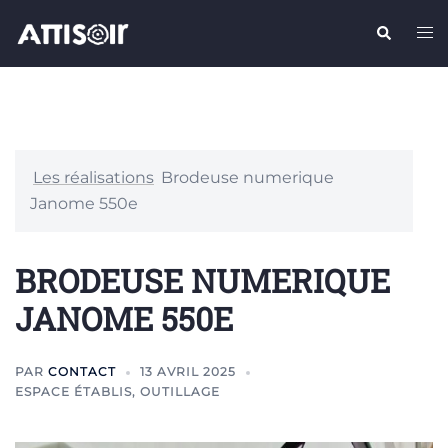
Aller
Recherche
Ouv
au
le
contenu
me
Les réalisations
Brodeuse numerique
Janome 550e
BRODEUSE NUMERIQUE
JANOME 550E
PAR
CONTACT
13 AVRIL 2025
ESPACE ÉTABLIS
,
OUTILLAGE