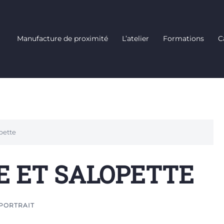
Manufacture de proximité
L’atelier
Formations
C
pette
E ET SALOPETTE
PORTRAIT