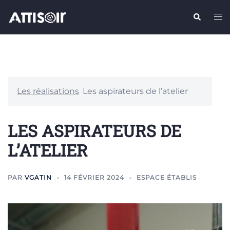
Aller
Recherche
Ouv
au
le
contenu
me
Les réalisations
Les aspirateurs de l’atelier
LES ASPIRATEURS DE
L’ATELIER
PAR
VGATIN
14 FÉVRIER 2024
ESPACE ÉTABLIS