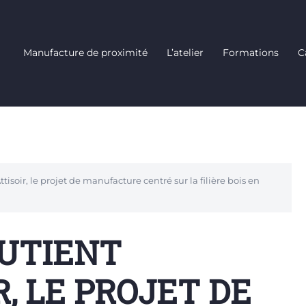
Manufacture de proximité
L’atelier
Formations
C
Attisoir, le projet de manufacture centré sur la filière bois en
OUTIENT
R, LE PROJET DE